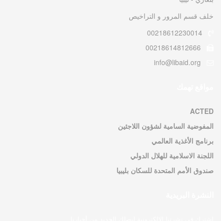
خلف قسم المرور و التراخيص
00218612230014
00218614812666
info@libaid.org
مواقع تهمك
ACTED
المفوضية السامية لشؤون اللاجئين
برنامج الأغذية العالمي
اللجنة الاسلامية للهلال الدولي
صندوق الأمم المتحدة للسكان بليبيا
النشرة البريدية
اشترك في نشرتنا الإلكترونية ليصلك الجديد من أخبارنا